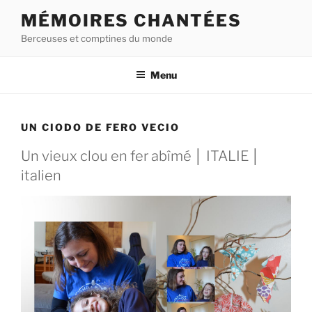
Aller
MÉMOIRES CHANTÉES
au
Berceuses et comptines du monde
contenu
principal
Menu
UN CIODO DE FERO VECIO
Un vieux clou en fer abîmé │ ITALIE │
italien