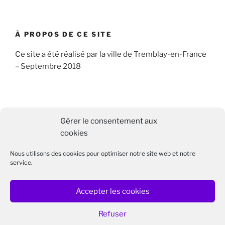
À PROPOS DE CE SITE
Ce site a été réalisé par la ville de Tremblay-en-France
– Septembre 2018
RECHERCHER
Gérer le consentement aux
Recherche
cookies
Recher
pour
Nous utilisons des cookies pour optimiser notre site web et notre
:
service.
Accepter les cookies
Facebook
Twitter
Refuser
Politique de cookies
/
Politique de confidentialité